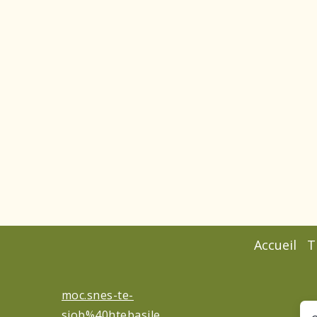
Accueil
T
moc.snes-te-
siob%40htebasile