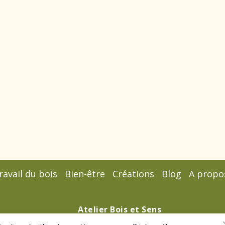
ravail du bois
Bien-être
Créations
Blog
A propo
Atelier Bois et Sens
72 rue de la Montagne Le Courtil, 38520 VENOSC, Fran