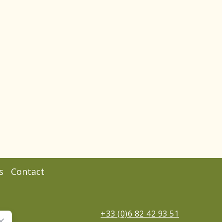
s
Contact
+33 (0)6 82 42 93 51
ce