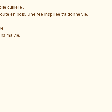
olie cuillère ,
oute en bois, Une fée inspirée t'a donné vie,
ue,
ans ma vie,