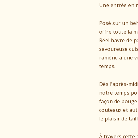
Une entrée en ma
Posé sur un bel
offre toute la 
Réel havre de pa
savoureuse cuis
ramène à une v
temps.
Dès l’après-mid
notre temps pou
façon de bouger 
couteaux et aut
le plaisir de ta
À travers cette