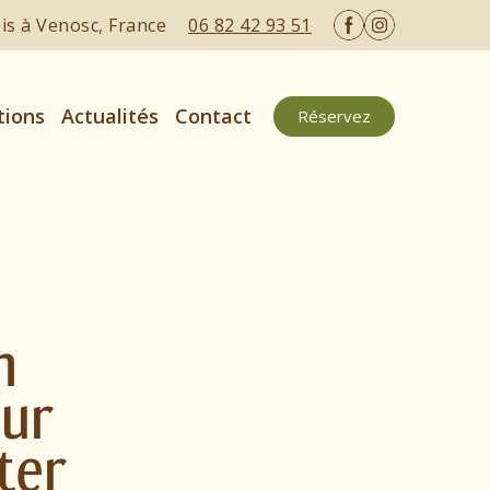
ois à Venosc, France
06 82 42 93 51
tions
Actualités
Contact
Réservez
n
our
ter