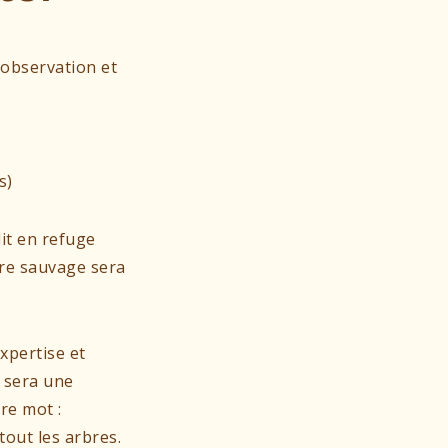
l’observation et
s)
dit en refuge
ure sauvage sera
xpertise et
 sera une
re mot :
out les arbres.