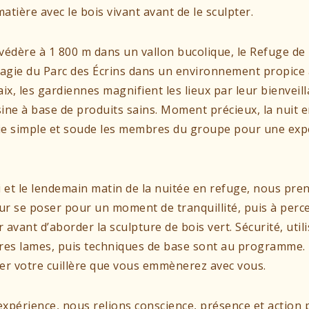
tière avec le bois vivant avant de le sculpter.
védère à 1 800 m dans un vallon bucolique, le Refuge de 
magie du Parc des Écrins dans un environnement propice à 
ix, les gardiennes magnifient les lieux par leur bienveill
ine à base de produits sains. Moment précieux, la nuit 
ie simple et soude les membres du groupe pour une exp
i et le lendemain matin de la nuitée en refuge, nous pr
r se poser pour un moment de tranquillité, puis à perc
avant d’aborder la sculpture de bois vert. Sécurité, util
res lames, puis techniques de base sont au programme. 
iller votre cuillère que vous emmènerez avec vous.
 expérience, nous relions conscience, présence et action 