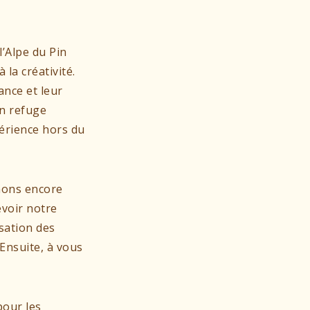
l’Alpe du Pin
la créativité.
ance et leur
en refuge
érience hors du
enons encore
evoir notre
isation des
Ensuite, à vous
pour les